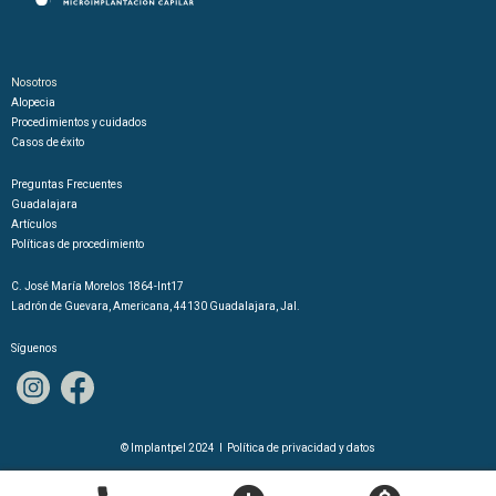
Nosotros
Alopecia
Procedimientos y cuidados
Casos de éxito
Preguntas Frecuentes
Guadalajara
Artículos
Políticas de procedimiento
C. José María Morelos 1864-Int17
Ladrón de Guevara, Americana, 44130 Guadalajara, Jal.
Síguenos
© Implantpel 2024 I Política de privacidad y datos